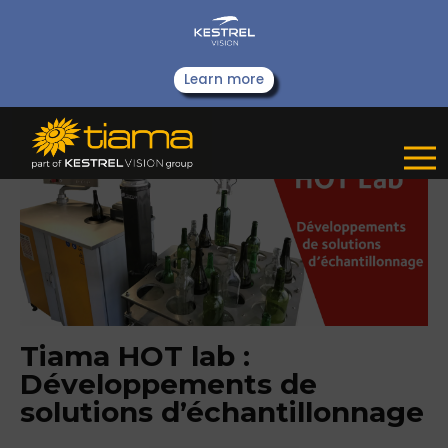
Learn more
Tiama HOT lab :
Développements de
solutions d’échantillonnage