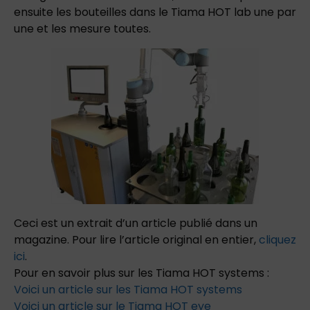
ensuite
les
bouteilles
dans
le
Tiama
HOT lab
une
par
une
et
les
mesure
toutes.
Ceci est
un
extrait
d’un
article
publié
dans
un
magazine.
Pour
lire
l’article original en entier,
cliquez
ici
.
Pour
en
savoir
plus
sur
les
Ti
ama
HOT systems
:
Voici
un
article
sur
les Tiama HOT systems
Voici
un
article
sur
le
Tiama
HOT
eye