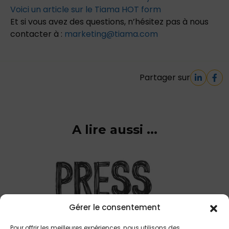
Voici
un
article
sur
le
Tiama
HOT
form
Et
si
vous
avez
des
questions,
n’hésitez
pas
à
nous
contacter
à
:
marketing@tiama.co
m
Partager sur
A lire aussi ...
Gérer le consentement
Pour offrir les meilleures expériences, nous utilisons des