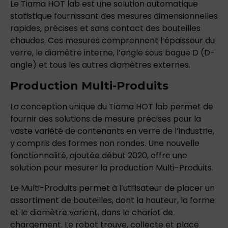
Le
Tiama
HOT lab
est
une
solution
automatique
statistique
fournissant
des
mesures
dimensionnelles
rapides,
précises
et
sans
contact
des
bouteilles
chaudes.
Ces
mesures
comprennent
l’épaisseur
du
verre,
le diamètre
interne,
l’angle
sous bague D
(D-
angle)
et
tous
les
autres
diamètres
externes.
Production
M
ulti-Produits
La
conception
unique
du
Tiama
HOT lab
permet
de
fournir
des
solutions
de
mesure
précises
pour
la
vaste
variété
de
contenants
en
verre
de
l’industrie,
y
compris
des
formes
non
r
ondes.
Une
nouvelle
fonctionnalité,
ajoutée
début
2020,
offre
une
solution
pour
mesurer
la
production
M
ulti-Produits.
Le Multi-Produits
permet
à
l’utilisateur
de
placer
un
assortiment
de
bouteilles,
dont
la
hauteur,
la
forme
et
le
diamètre
varient,
dans
le
chariot
de
chargement.
Le
robot
trouve,
collecte
et
place